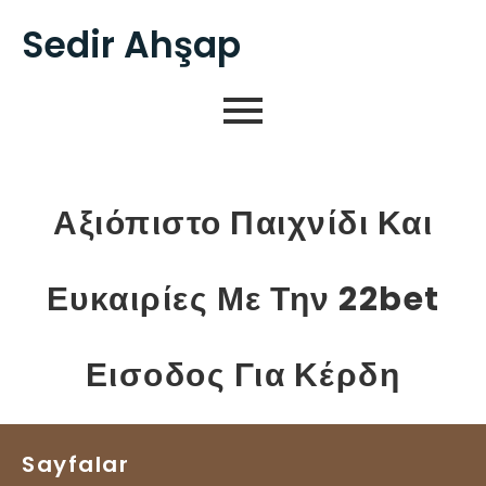
Sedir Ahşap
Αξιόπιστο Παιχνίδι Και
Ευκαιρίες Με Την 22bet
Εισοδος Για Κέρδη
Sayfalar