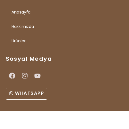
Anasayfa
Hakkımızda
Ürünler
Sosyal Medya
WHATSAPP