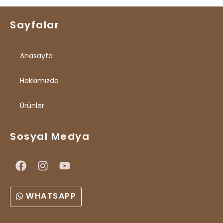
Sayfalar
Anasayfa
Hakkımızda
Ürünler
Sosyal Medya
WHATSAPP