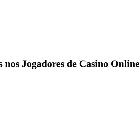
 nos Jogadores de Casino Onlin