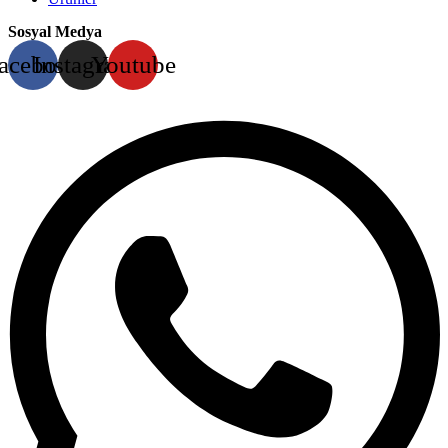
Sosyal Medya
acebook
Instagram
Youtube