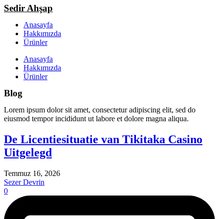
Sedir Ahşap
Anasayfa
Hakkımızda
Ürünler
Anasayfa
Hakkımızda
Ürünler
Blog
Lorem ipsum dolor sit amet, consectetur adipiscing elit, sed do
eiusmod tempor incididunt ut labore et dolore magna aliqua.
De Licentiesituatie van Tikitaka Casino
Uitgelegd
Temmuz 16, 2026
Sezer Devrin
0