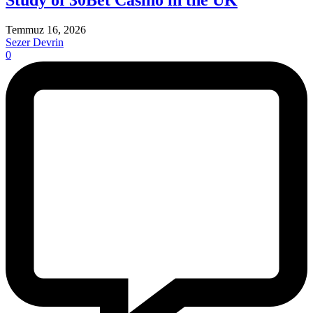
Temmuz 16, 2026
Sezer Devrin
0