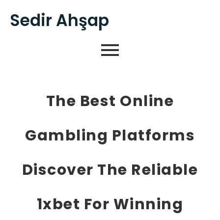
Sedir Ahşap
The Best Online
Gambling Platforms
Discover The Reliable
1xbet For Winning