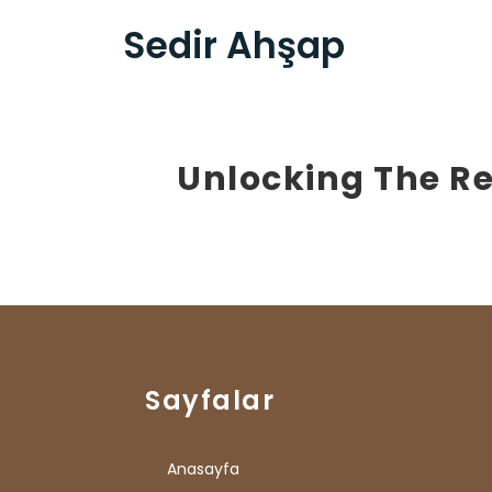
Sedir Ahşap
Unlocking The Re
Sayfalar
Anasayfa