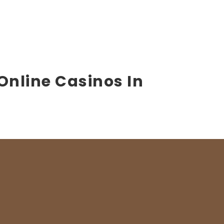
Online Casinos In