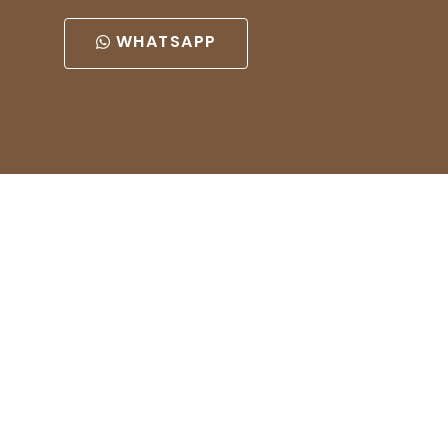
WHATSAPP